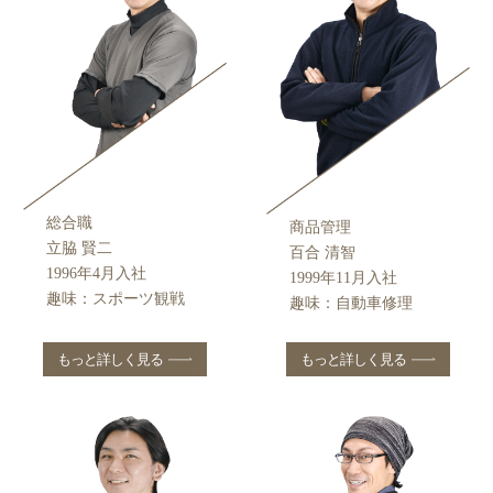
総合職
商品管理
⽴脇 賢⼆
百合 清智
1996年4⽉⼊社
1999年11⽉⼊社
趣味：スポーツ観戦
趣味：⾃動⾞修理
もっと詳しく見る
もっと詳しく見る