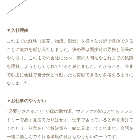
▼入社理由
これまでの経験（販売、物流、製造）を様々な分野で発揮できる
ことに魅⼒を感じ⼊社
しました。決め⼿は⾯接時の専務と部⻑の
やり取り。これまでの会社に⽐べ、僕の⼈間
性やこれまでの軌跡
を理解しようとしてくれていると感じました。だからこそ、今ま
で
以上に会社で⾃分がどう動いたら貢献できるかを考えるように
なりました。
▼お仕事のやりがい
”必要とされること“が僕の動⼒源。ウノフクの皆はとてもフレン
ドリーで必ず⾒捨てた
りはせず、仕事で困っていると声を掛けて
くれたり、注意をして解決策を⼀緒に⾒出し
てくれます。会話を
⼀緒に楽しんでくれる環境の良さもやりがいの⼀つです。