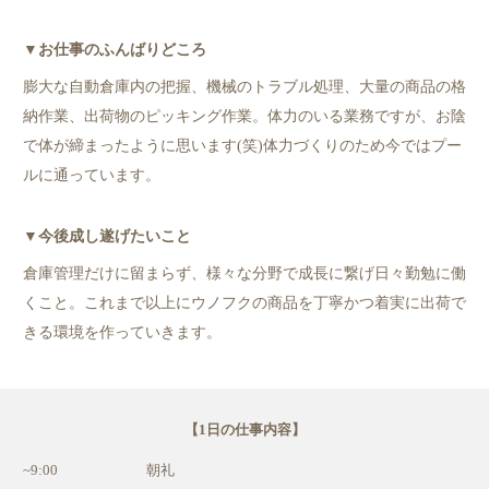
▼お仕事のふんばりどころ
膨⼤な⾃動倉庫内の把握、機械のトラブル処理、⼤量の商品の格
納作業、出荷物の
ピッキング作業。体⼒のいる業務ですが、お陰
で体が締まったように思います(笑)
体⼒づくりのため今ではプー
ルに通っています。
▼今後成し遂げたいこと
倉庫管理だけに留まらず、様々な分野で成⻑に繋げ⽇々勤勉に働
くこと。これまで以上
にウノフクの商品を丁寧かつ着実に出荷で
きる環境を作っていきます。
【1日の仕事内容】
~9:00
朝礼